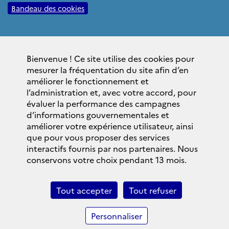
Bandeau des cookies
Sites institutionnels
Bienvenue ! Ce site utilise des cookies pour
gouvernement.fr
mesurer la fréquentation du site afin d’en
elysee.fr
améliorer le fonctionnement et
l’administration et, avec votre accord, pour
service-public.fr
évaluer la performance des campagnes
legifrance.gouv.fr
d’informations gouvernementales et
améliorer votre expérience utilisateur, ainsi
data.gouv.fr
que pour vous proposer des services
interactifs fournis par nos partenaires. Nous
La Lettre du SGAE
conservons votre choix pendant 13 mois.
S'inscrire
Archives
Tout accepter
Tout refuser
Linkedln SGAE
Personnaliser
© 1948 — 2024 __ Secrétariat général des affaires