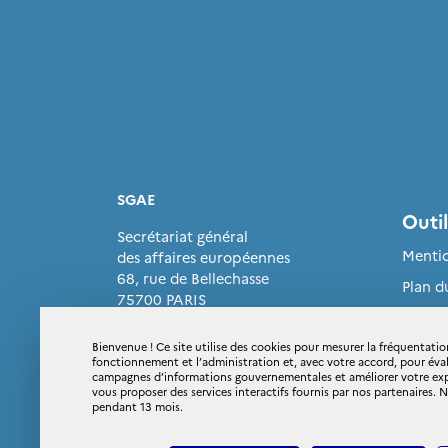
SGAE
Outil
Secrétariat général
Mentio
des affaires européennes
68, rue de Bellechasse
Plan d
75700 PARIS
Glossa
Téléphone : +33 (0) 1 44 87 74 74
Extran
Bienvenue ! Ce site utilise des cookies pour mesurer la fréquentation
fonctionnement et l’administration et, avec votre accord, pour éva
campagnes d’informations gouvernementales et améliorer votre expér
Donnée
vous proposer des services interactifs fournis par nos partenaires.
pendant 13 mois.
Access
confo