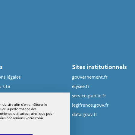
s
Sites institutionnels
ns légales
gouvernement.fr
u site
elysee.fr
ire
service-public.fr
et
legifrance.gouv.fr
 du site afin d’en améliorer le
luer la performance des
ience utilisateur, ainsi que pour
s personnelles et cookies
data.gouv.fr
 Nous conservons votre choix
ibilité : partiellement
rme