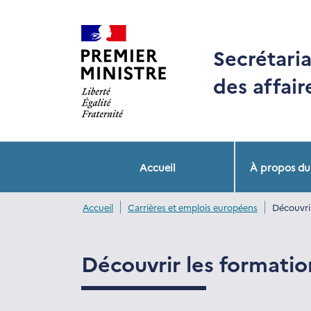
Panneau de gestion des cookies
Secrétaria
des affai
ancre navigation
Accueil
À propos d
Accueil
Carrières et emplois européens
Découvri
Découvrir les formati