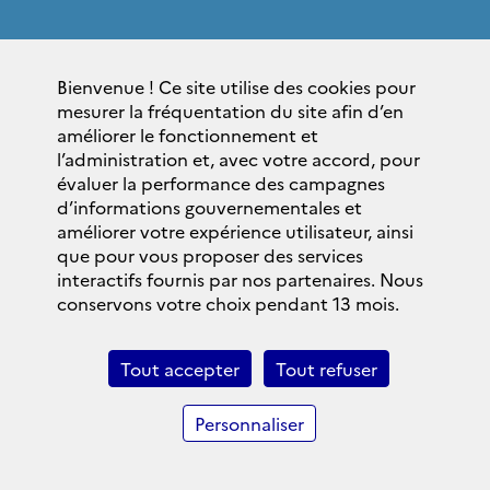
Sites institutionnels
Bienvenue ! Ce site utilise des cookies pour
gouvernement.fr
mesurer la fréquentation du site afin d’en
elysee.fr
améliorer le fonctionnement et
l’administration et, avec votre accord, pour
service-public.fr
évaluer la performance des campagnes
legifrance.gouv.fr
d’informations gouvernementales et
améliorer votre expérience utilisateur, ainsi
data.gouv.fr
que pour vous proposer des services
interactifs fournis par nos partenaires. Nous
La Lettre du SGAE
conservons votre choix pendant 13 mois.
S'inscrire
Archives
Tout accepter
Tout refuser
Linkedln SGAE
Personnaliser
© 1948 — 2024 __ Secrétariat général des affaires
européennes