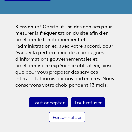
Sites institutionnels
Bienvenue ! Ce site utilise des cookies pour
gouvernement.fr
mesurer la fréquentation du site afin d’en
elysee.fr
améliorer le fonctionnement et
l’administration et, avec votre accord, pour
service-public.fr
évaluer la performance des campagnes
legifrance.gouv.fr
d’informations gouvernementales et
améliorer votre expérience utilisateur, ainsi
data.gouv.fr
que pour vous proposer des services
interactifs fournis par nos partenaires. Nous
La Lettre du SGAE
conservons votre choix pendant 13 mois.
S'inscrire
Archives
Tout accepter
Tout refuser
Linkedln SGAE
Personnaliser
© 1948 — 2024 __ Secrétariat général des affaires
européennes